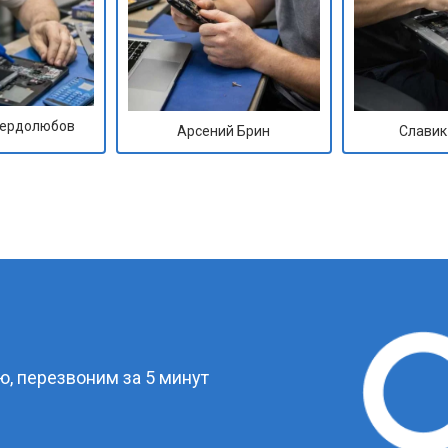
Сердолюбов
Арсений Брин
Славик
?
, перезвоним за 5 минут