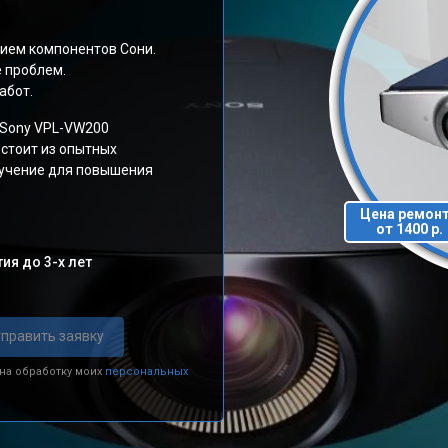
ием компонентов Сони.
е проблем.
абот.
 Sony VPL-VW200
стоит из опытных
бучение для повышения
Цена ремон
от 1400 р.
ия до 3-х лет
править заявку
 на обработку моих
персональных