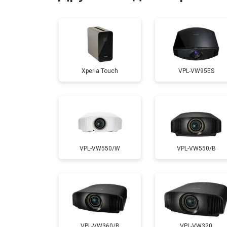
Ремонт системы охлаждения
Ремонт блока питания
Xperia Touch
VPL-VW95ES
Замена блока розжига
VPL-VW550/W
VPL-VW550/B
VPL-VW360/B
VPL-VW320