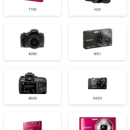
T700
H20
A380
WX1
A500
HX5V