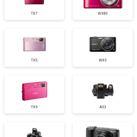
TX7
W380
TX5
WX5
TX9
A33