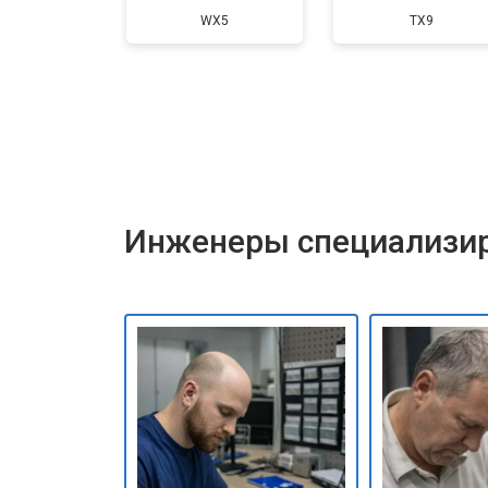
WX5
TX9
Инженеры специализир