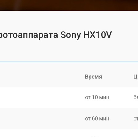
фотоаппарата Sony HX10V
Время
Ц
от 10 мин
б
от 60 мин
о