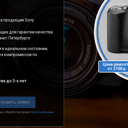
а продукции Sony
щих для гарантии качества
анкт-Петербурге
м в идеальном состоянии,
ез компромиссов по
Цена ремон
от 2100 р.
ия до 3-х лет
править заявку
 на обработку моих
персональных