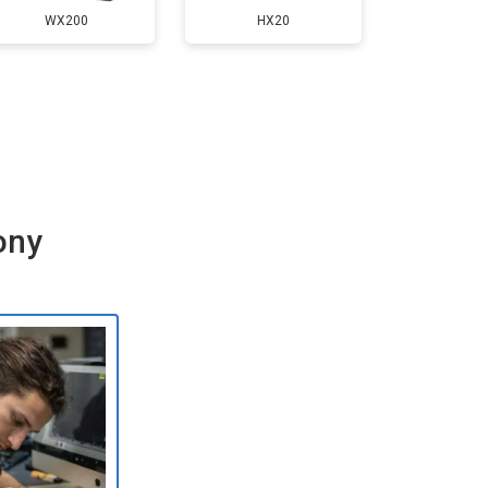
WX200
HX20
ony