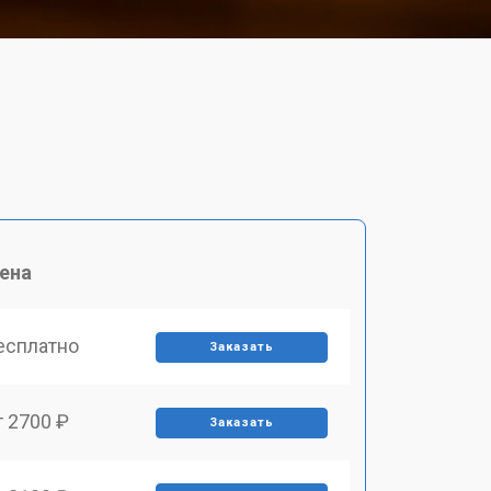
ена
есплатно
Заказать
т 2700 ₽
Заказать