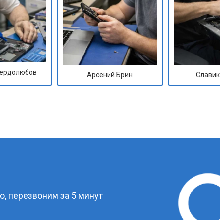
Сердолюбов
Арсений Брин
Славик
?
, перезвоним за 5 минут