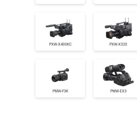
PXW-X400KC
PXW-X320
PMW-F3K
PMW-EX3