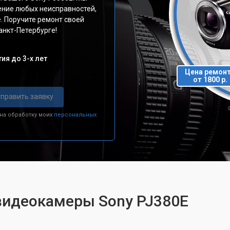
ение любых неисправностей,
. Поручите ремонт своей
нкт-Петербурге!
ия до 3-х лет
Цена ремон
от 1800 р.
править заявку
 на обработку моих
персональных
 видеокамеры Sony PJ380E