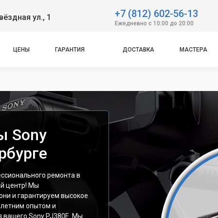
+7 (812) 602-56-13
вёздная ул., 1
Ежедневно с 10:00 до 20:00
ЦЕНЫ
ГАРАНТИЯ
ДОСТАВКА
МАСТЕРА
ы Sony
рбурге
ссионального ремонта в
й центр! Мы
они и гарантируем высокое
олетним опытом и
я вашего Sony PJ380E. Мы