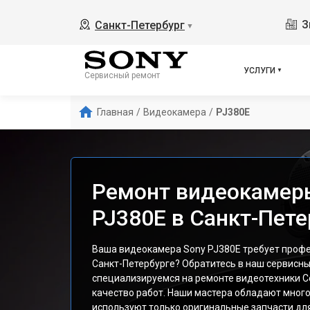
З
Санкт-Петербург
▼
УСЛУГИ
Сервисный ремонт
Главная
/
Видеокамера
/
PJ380E
Ремонт видеокамер
PJ380E в Санкт-Пете
Ваша видеокамера Sony PJ380E требует профе
Санкт-Петербурге? Обратитесь в наш сервисны
специализируемся на ремонте видеотехники С
качество работ. Наши мастера обладают мног
используют только оригинальные запчасти дл