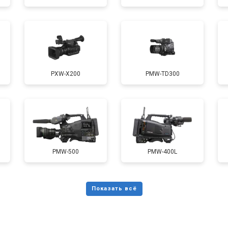
PXW-X200
PMW-TD300
PMW-500
PMW-400L