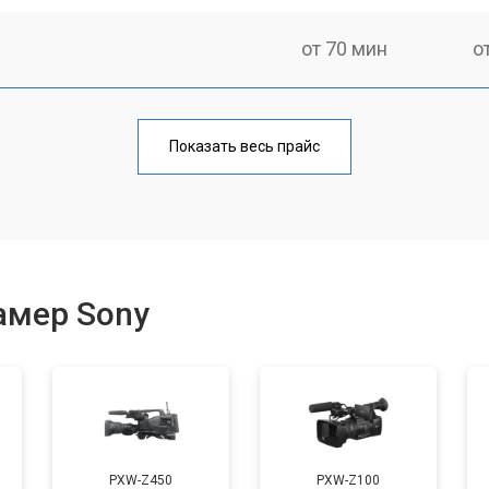
от 70 мин
о
от 70 мин
о
Показать весь прайс
от 60 мин
о
амер Sony
PXW-Z450
PXW-Z100