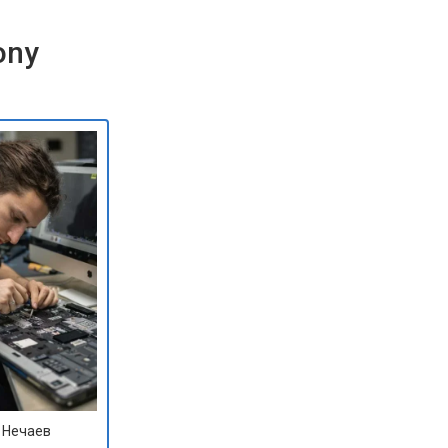
ony
 Нечаев