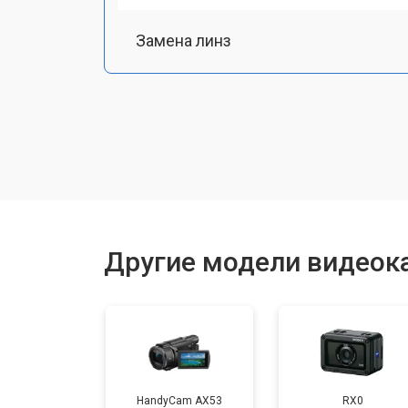
Замена линз
Замена шлейфа фокусировки
Восстановление после залития
Другие модели видеок
HandyCam AX53
RX0