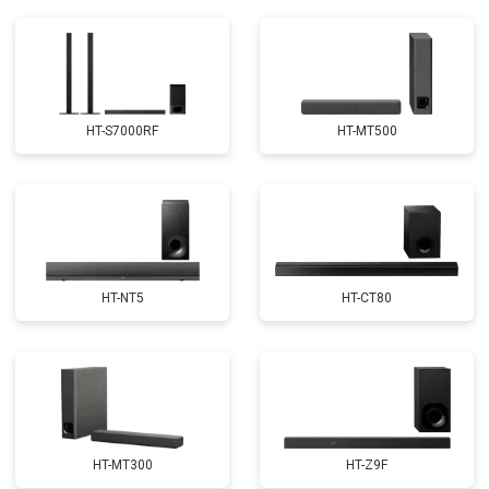
HT-S7000RF
HT-MT500
HT-NT5
HT-CT80
HT-MT300
HT-Z9F