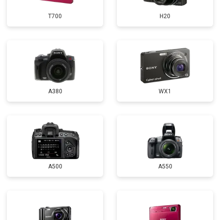
T700
H20
A380
WX1
A500
A550