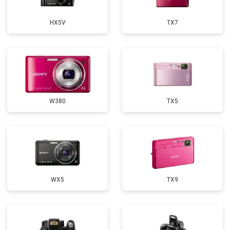
HX5V
TX7
W380
TX5
WX5
TX9