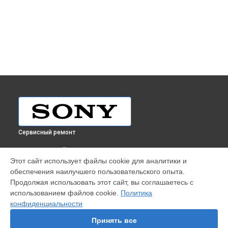
Сервисный ремонт
ВЫБЕРИ СВОЙ ГОРОД
Этот сайт использует файлы cookie для аналитики и
Ремонт платы управления (восстановление) проектора
обеспечения наилучшего пользовательского опыта.
Sony в
Краснодаре
Продолжая использовать этот сайт, вы соглашаетесь с
Ремонт платы управления (восстановление) проектора
использованием файлов cookie.
Политика
Sony в
Ростове-на-Дону
конфиденциальности
Ремонт платы управления (восстановление) проектора
Sony в
Нижнем Новгороде
Принять все