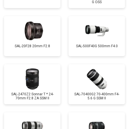
G OSS
SAL-20F28 20mm F2.8
SAL-500F40G 500mm F4.0
SAL-2470Z2 Sonnar T * 24-
SAL-70400G2 70-400mm F4-
70mm F2.8 ZA SSM II
5.6 G SSM II