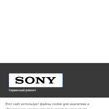
Сервисный ремонт
ВЫБЕРИ СВОЙ ГОРОД
Этот сайт использует файлы cookie для аналитики и
Ремонт объектива SEL-28F20 FE 28mm F2.0 Sony в