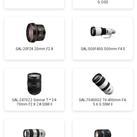
G OSS
SAL-20F28 20mm F2.8
SAL-500F40G 500mm F4.0
SAL-2470Z2 Sonnar T * 24-
SAL-70400G2 70-400mm F4-
70mm F2.8 ZA SSM II
5.6 G SSM II