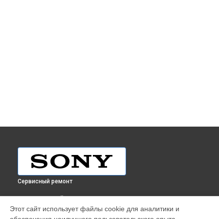
Сервисный ремонт
ВЫБЕРИ СВОЙ ГОРОД
Этот сайт использует файлы cookie для аналитики и
Ремонт объектива FE 50mm F2.8 Macro Sony в
Краснодаре