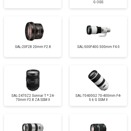
G OSS
SAL-20F28 20mm F2.8
SAL-500F40G 500mm F4.0
SAL-2470Z2 Sonnar T * 24-
SAL-70400G2 70-400mm F4-
70mm F2.8 ZA SSM II
5.6 G SSM II